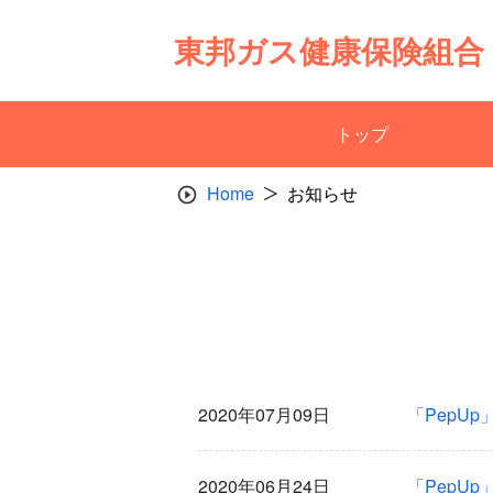
Skip
to
東邦ガス健康保険組合
content
トップ
Home
お知らせ
2020年07月09日
「PepU
2020年06月24日
「PepU